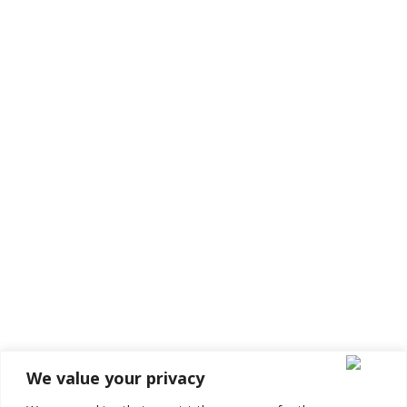
CONTACT INFO
Renaissance Sri Lanka,
1 rue de la vieille butte
78100, Saint Germain en Laye
France
Phone:
+33 1 75 26 99 04
Email:
We value your privacy