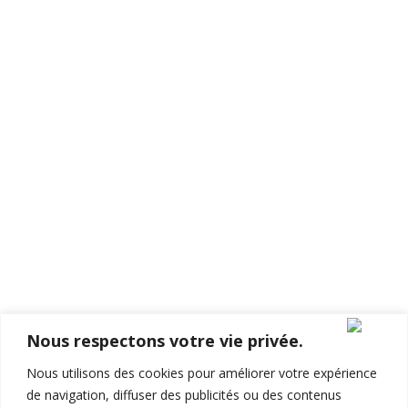
Renaissance Sri Lanka
1 rue de la vieille butte
78100, Saint Germain en Laye
France
Tel:
+33 1 75 26 99 04
Email:
Nous respectons votre vie privée.
Nous utilisons des cookies pour améliorer votre expérience
de navigation, diffuser des publicités ou des contenus
© 2020 Renaissance Sri Lanka, 78100, France. Alimenté par